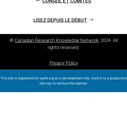
CONSEIL ET COMITÉS
LISEZ DEPUIS LE DÉBUT
©
Canadian Research Knowledge Network
, 2024. All
rights reserved.
Privacy Policy
This site is registered on
wpml.org
as a development site. Switch to a production
site key to
remove this banner
.