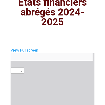
États financiers
abrégés 2024-
2025
View Fullscreen
Aller
au
contenu
PDF